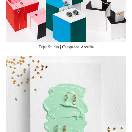
Tejat Studio | Campanha Arcádia