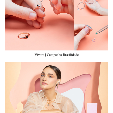
Vivara | Campanha Brasilidade