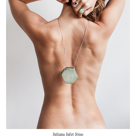
Juliana Jafet Jóias