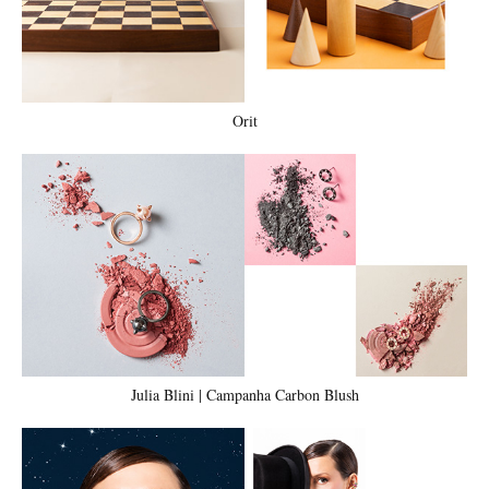
Orit
Julia Blini | Campanha Carbon Blush