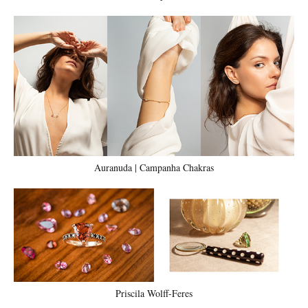
Auranuda | Campanha Chakras
Priscila Wolff-Feres