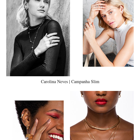
Carolina Neves | Campanha Slim