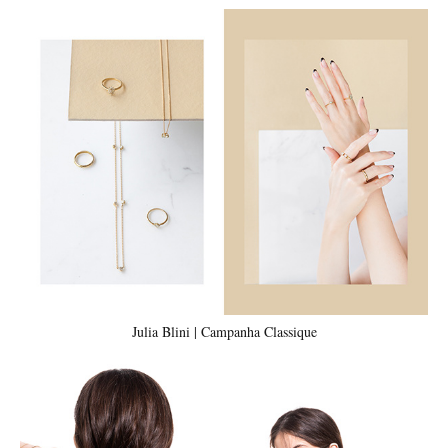
Julia Blini | Campanha Classique