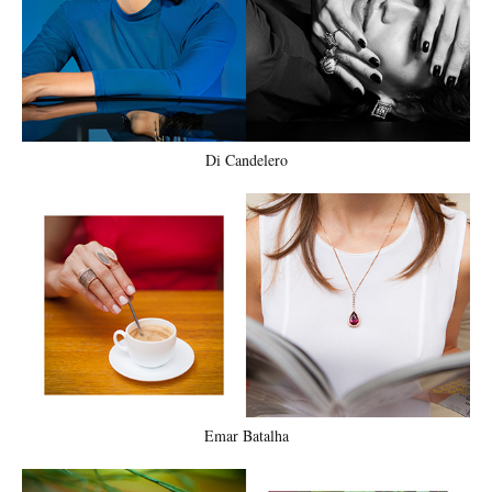
Di Candelero
Emar Batalha