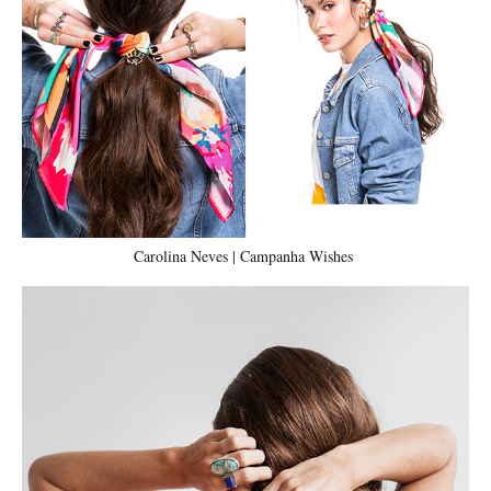
Carolina Neves | Campanha Wishes