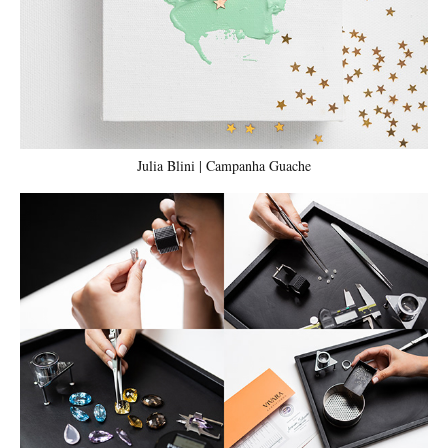
Julia Blini | Campanha Guache