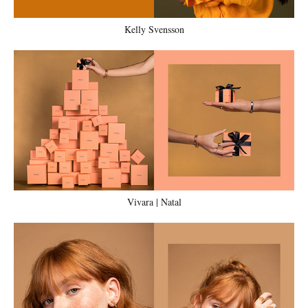
Kelly Svensson
Vivara | Natal