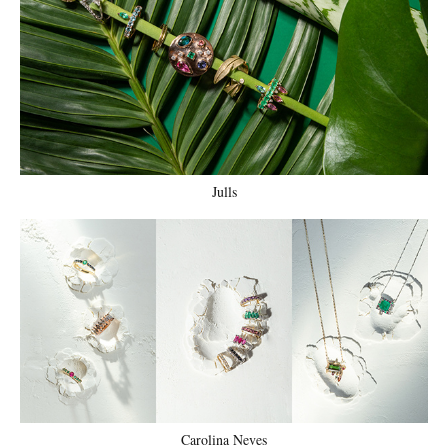
Julls
Carolina Neves