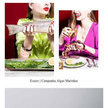
Essere | Campanha Algas Marinhas