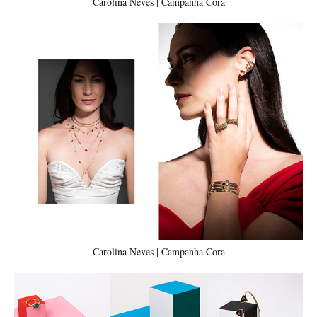
Carolina Neves | Campanha Cora
Carolina Neves | Campanha Cora